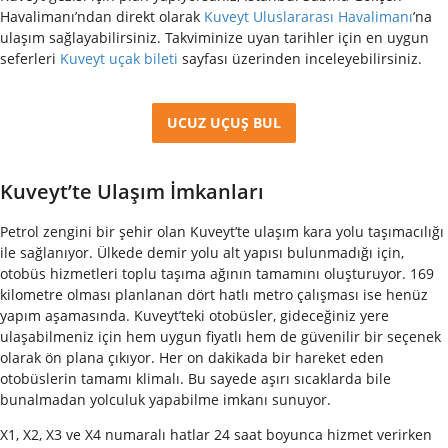
Havalimanı’ndan direkt olarak
Kuveyt Uluslararası Havalimanı
’na
ulaşım sağlayabilirsiniz. Takviminize uyan tarihler için en uygun
seferleri
Kuveyt uçak bileti
sayfası üzerinden inceleyebilirsiniz.
UCUZ UÇUŞ BUL
Kuveyt’te Ulaşım İmkanları
Petrol zengini bir şehir olan Kuveyt’te ulaşım kara yolu taşımacılığı
ile sağlanıyor. Ülkede demir yolu alt yapısı bulunmadığı için,
otobüs hizmetleri toplu taşıma ağının tamamını oluşturuyor. 169
kilometre olması planlanan dört hatlı metro çalışması ise henüz
yapım aşamasında. Kuveyt’teki otobüsler, gideceğiniz yere
ulaşabilmeniz için hem uygun fiyatlı hem de güvenilir bir seçenek
olarak ön plana çıkıyor. Her on dakikada bir hareket eden
otobüslerin tamamı klimalı. Bu sayede aşırı sıcaklarda bile
bunalmadan yolculuk yapabilme imkanı sunuyor.
X1, X2, X3 ve X4 numaralı hatlar 24 saat boyunca hizmet verirken