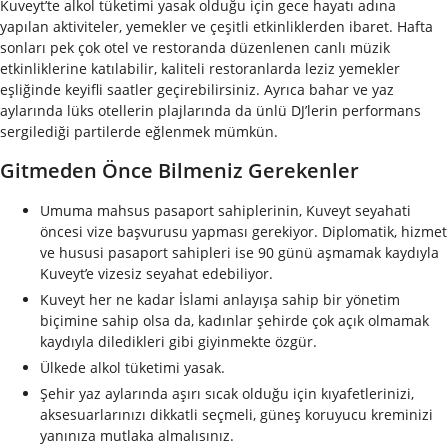
Kuveyt’te alkol tüketimi yasak olduğu için gece hayatı adına
yapılan aktiviteler, yemekler ve çeşitli etkinliklerden ibaret. Hafta
sonları pek çok otel ve restoranda düzenlenen canlı müzik
etkinliklerine katılabilir, kaliteli restoranlarda leziz yemekler
eşliğinde keyifli saatler geçirebilirsiniz. Ayrıca bahar ve yaz
aylarında lüks otellerin plajlarında da ünlü DJ’lerin performans
sergilediği partilerde eğlenmek mümkün.
Gitmeden Önce Bilmeniz Gerekenler
Umuma mahsus pasaport sahiplerinin, Kuveyt seyahati
öncesi vize başvurusu yapması gerekiyor. Diplomatik, hizmet
ve hususi pasaport sahipleri ise 90 günü aşmamak kaydıyla
Kuveyt’e vizesiz seyahat edebiliyor.
Kuveyt her ne kadar İslami anlayışa sahip bir yönetim
biçimine sahip olsa da, kadınlar şehirde çok açık olmamak
kaydıyla diledikleri gibi giyinmekte özgür.
Ülkede alkol tüketimi yasak.
Şehir yaz aylarında aşırı sıcak olduğu için kıyafetlerinizi,
aksesuarlarınızı dikkatli seçmeli, güneş koruyucu kreminizi
yanınıza mutlaka almalısınız.