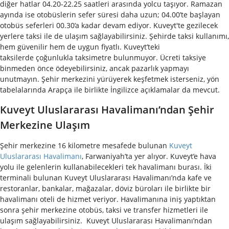
diğer hatlar 04.20-22.25 saatleri arasında yolcu taşıyor. Ramazan
ayında ise otobüslerin sefer süresi daha uzun; 04.00’te başlayan
otobüs seferleri 00.30’a kadar devam ediyor. Kuveyt'te gezilecek
yerlere taksi ile de ulaşım sağlayabilirsiniz. Şehirde taksi kullanımı,
hem güvenilir hem de uygun fiyatlı. Kuveyt’teki
taksilerde çoğunlukla taksimetre bulunmuyor. Ücreti taksiye
binmeden önce ödeyebilirsiniz, ancak pazarlık yapmayı
unutmayın. Şehir merkezini yürüyerek keşfetmek isterseniz, yön
tabelalarında Arapça ile birlikte İngilizce açıklamalar da mevcut.
Kuveyt Uluslararası Havalimanı’ndan Şehir
Merkezine Ulaşım
Şehir merkezine 16 kilometre mesafede bulunan
Kuveyt
Uluslararası Havalimanı
, Farwaniyah’ta yer alıyor. Kuveyt’e hava
yolu ile gelenlerin kullanabilecekleri tek havalimanı burası. İki
terminali bulunan Kuveyt Uluslararası Havalimanı’nda kafe ve
restoranlar, bankalar, mağazalar, döviz büroları ile birlikte bir
havalimanı oteli de hizmet veriyor. Havalimanına iniş yaptıktan
sonra şehir merkezine otobüs, taksi ve transfer hizmetleri ile
ulaşım sağlayabilirsiniz.
Kuveyt Uluslararası Havalimanı’ndan