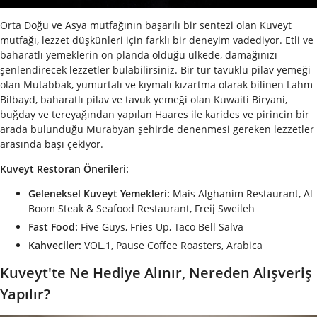
Orta Doğu ve Asya mutfağının başarılı bir sentezi olan Kuveyt
mutfağı, lezzet düşkünleri için farklı bir deneyim vadediyor. Etli ve
baharatlı yemeklerin ön planda olduğu ülkede, damağınızı
şenlendirecek lezzetler bulabilirsiniz. Bir tür tavuklu pilav yemeği
olan Mutabbak, yumurtalı ve kıymalı kızartma olarak bilinen Lahm
Bilbayd, baharatlı pilav ve tavuk yemeği olan Kuwaiti Biryani,
buğday ve tereyağından yapılan Haares ile karides ve pirincin bir
arada bulunduğu Murabyan şehirde denenmesi gereken lezzetler
arasında başı çekiyor.
Kuveyt Restoran Önerileri:
Geleneksel Kuveyt Yemekleri:
Mais Alghanim Restaurant, Al
Boom Steak & Seafood Restaurant, Freij Sweileh
Fast Food:
Five Guys, Fries Up, Taco Bell Salva
Kahveciler:
VOL.1, Pause Coffee Roasters, Arabica
Kuveyt'te Ne Hediye Alınır, Nereden Alışveriş
Yapılır?