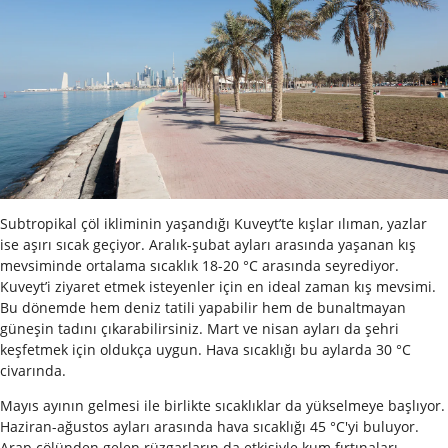
Subtropikal çöl ikliminin yaşandığı Kuveyt’te kışlar ılıman, yazlar
ise aşırı sıcak geçiyor. Aralık-şubat ayları arasında yaşanan kış
mevsiminde ortalama sıcaklık 18-20 °C arasında seyrediyor.
Kuveyt’i ziyaret etmek isteyenler için en ideal zaman kış mevsimi.
Bu dönemde hem deniz tatili yapabilir hem de bunaltmayan
güneşin tadını çıkarabilirsiniz. Mart ve nisan ayları da şehri
keşfetmek için oldukça uygun. Hava sıcaklığı bu aylarda 30 °C
civarında.
Mayıs ayının gelmesi ile birlikte sıcaklıklar da yükselmeye başlıyor.
Haziran-ağustos ayları arasında hava sıcaklığı 45 °C'yi buluyor.
Arap çölünden gelen rüzgarların da etkisiyle kum fırtınaları