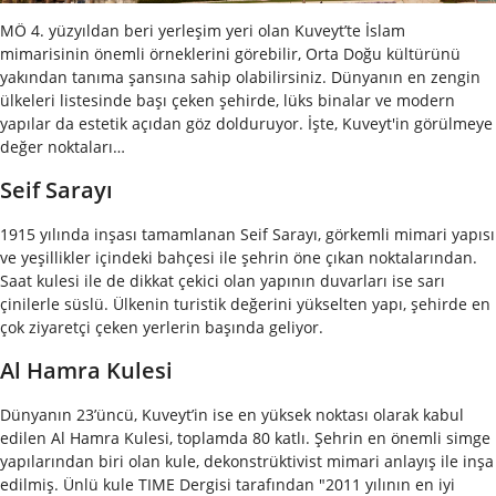
MÖ 4. yüzyıldan beri yerleşim yeri olan Kuveyt’te İslam
mimarisinin önemli örneklerini görebilir, Orta Doğu kültürünü
yakından tanıma şansına sahip olabilirsiniz. Dünyanın en zengin
ülkeleri listesinde başı çeken şehirde, lüks binalar ve modern
yapılar da estetik açıdan göz dolduruyor. İşte, Kuveyt'in görülmeye
değer noktaları…
Seif Sarayı
1915 yılında inşası tamamlanan Seif Sarayı, görkemli mimari yapısı
ve yeşillikler içindeki bahçesi ile şehrin öne çıkan noktalarından.
Saat kulesi ile de dikkat çekici olan yapının duvarları ise sarı
çinilerle süslü. Ülkenin turistik değerini yükselten yapı, şehirde en
çok ziyaretçi çeken yerlerin başında geliyor.
Al Hamra Kulesi
Dünyanın 23’üncü, Kuveyt’in ise en yüksek noktası olarak kabul
edilen Al Hamra Kulesi, toplamda 80 katlı. Şehrin en önemli simge
yapılarından biri olan kule, dekonstrüktivist mimari anlayış ile inşa
edilmiş. Ünlü kule TIME Dergisi tarafından "2011 yılının en iyi