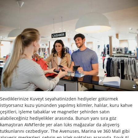
Sevdiklerinize Kuveyt seyahatinizden hediyeler götürmek
istiyorsanız kuzu yününden yapılmış kilimler, halılar, kuru kahve
çeşitleri, işleme tabaklar ve magnetler şehirden satın
alabileceğiniz hediyelikler arasında. Bunun yanı sıra göz
kamaştıran AVM’lerde yer alan lüks mağazalar da alışveriş
tutkunlarını cezbediyor. The Avenuses, Marina ve 360 Mall gibi
alışveriş merkezleri, şehrin en işlek noktaları arasında. Souk Al-