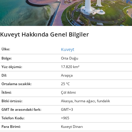
Kuveyt Hakkında Genel Bilgiler
Ülke:
Kuveyt
Bölge:
Orta Doğu
Yüz ölçümü:
17.820 km²
Dil:
Arapça
Ortalama sıcaklık:
25 °C
İklimi:
Çöl iklimi
Bitki örtüsü:
Akasya, hurma ağacı, fundalık
GMT ile arasındaki fark:
GMT+3
Telefon Kodu:
+965
Para Birimi:
Kuveyt Dinarı