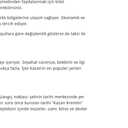
izmetinden faydalanmak için bilet
rebilirsiniz.
klı bölgelerine ulaşım sağlıyor. Ekonomik ve
 tercih ediyor.
oşullara göre değişkenlik gösterse de taksi ile
ayı içeriyor. Seyahat sürenize, beklenti ve ilgi
dukça fazla. İşte Kazan’ın en popüler yerleri
langıç noktası; şehrin tarihi merkezinde yer
 bir süre önce kurulan tarihi “Kazan Kremlin”
mpleksin içinde müzeler, cami, kilise ve devlet