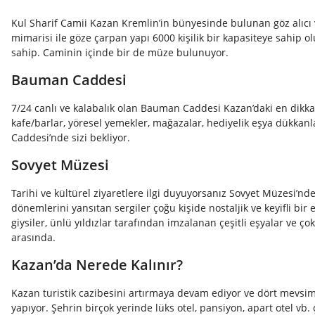
Kul Sharif Camii Kazan Kremlin’in bünyesinde bulunan göz alıcı 
mimarisi ile göze çarpan yapı 6000 kişilik bir kapasiteye sahip 
sahip. Caminin içinde bir de müze bulunuyor.
Bauman Caddesi
7/24 canlı ve kalabalık olan Bauman Caddesi Kazan’daki en dikkat 
kafe/barlar, yöresel yemekler, mağazalar, hediyelik eşya dükkanl
Caddesi’nde sizi bekliyor.
Sovyet Müzesi
Tarihi ve kültürel ziyaretlere ilgi duyuyorsanız Sovyet Müzesi’nde 
dönemlerini yansıtan sergiler çoğu kişide nostaljik ve keyifli bir et
giysiler, ünlü yıldızlar tarafından imzalanan çeşitli eşyalar ve ç
arasında.
Kazan’da Nerede Kalınır?
Kazan turistik cazibesini artırmaya devam ediyor ve dört mevsim
yapıyor. Şehrin birçok yerinde lüks otel, pansiyon, apart otel vb