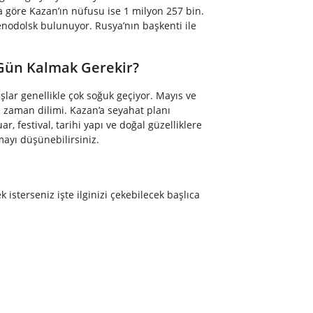
a göre Kazan’ın nüfusu ise 1 milyon 257 bin.
lenodolsk bulunuyor. Rusya’nın başkenti ile
 Gün Kalmak Gerekir?
şlar genellikle çok soğuk geçiyor. Mayıs ve
eri zaman dilimi. Kazan’a seyahat planı
r, festival, tarihi yapı ve doğal güzelliklere
mayı düşünebilirsiniz.
k isterseniz işte ilginizi çekebilecek başlıca