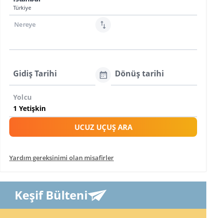
Türkiye
Nereye
Gidiş Tarihi
Dönüş tarihi
Yolcu
UCUZ UÇUŞ ARA
Yardım gereksinimi olan misafirler
Keşif Bülteni