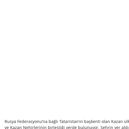
Rusya Federasyonu’na bağlı Tataristan’ın başkenti olan Kazan ül
ve Kazan Nehirlerinin birleştiği yerde bulunuyor. Şehrin yer aldı