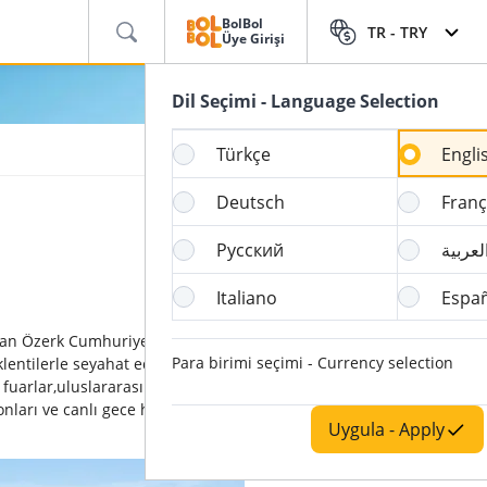
BolBol
TR -
TRY
Üye Girişi
Dil Seçimi - Language Selection
Türkçe
Engli
Deutsch
Franç
Русский
لعربية
Italiano
Espa
stan Özerk Cumhuriyeti’nin de başkenti. Ayrıca
Para birimi seçimi - Currency selection
lentilerle seyahat eden geniş bir turist
 fuarlar,uluslararası forumlar, nehirler, doğal
alonları ve canlı gece hayatı Kazan’ın cazibesini
Uygula - Apply