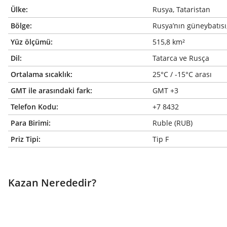
Ülke:
Rusya, Tataristan
Bölge:
Rusya’nın güneybatısı,
Yüz ölçümü:
515,8 km²
Dil:
Tatarca ve Rusça
Ortalama sıcaklık:
25°C / -15°C arası
GMT ile arasındaki fark:
GMT +3
Telefon Kodu:
+7 8432
Para Birimi:
Ruble (RUB)
Priz Tipi:
Tip F
Kazan Nerededir?