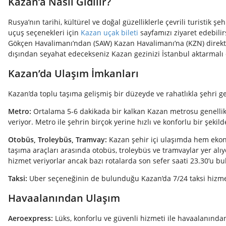
Kazan’a Nasıl Gidilir?
Rusya’nın tarihi, kültürel ve doğal güzelliklerle çevrili turistik 
uçuş seçenekleri için
Kazan uçak bileti
sayfamızı ziyaret edebilir
Gökçen Havalimanı’ndan (SAW) Kazan Havalimanı’na (KZN) direkt 
dışından seyahat edecekseniz Kazan gezinizi İstanbul aktarmalı o
Kazan’da Ulaşım İmkanları
Kazan’da toplu taşıma gelişmiş bir düzeyde ve rahatlıkla şehri g
Metro:
Ortalama 5-6 dakikada bir kalkan Kazan metrosu genellikl
veriyor. Metro ile şehrin birçok yerine hızlı ve konforlu bir şekild
Otobüs, Troleybüs, Tramvay:
Kazan şehir içi ulaşımda hem ekon
taşıma araçları arasında otobüs, troleybüs ve tramvaylar yer alıy
hizmet veriyorlar ancak bazı rotalarda son sefer saati 23.30’u bul
Taksi:
Uber seçeneğinin de bulunduğu Kazan’da 7/24 taksi hiz
Havaalanından Ulaşım
Aeroexpress:
Lüks, konforlu ve güvenli hizmeti ile havaalanında