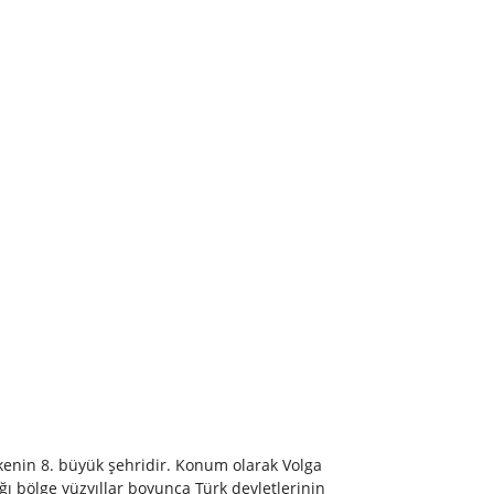
kenin 8. büyük şehridir. Konum olarak Volga
ğı bölge yüzyıllar boyunca Türk devletlerinin