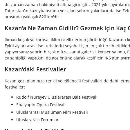
de zaman zaman hakimiyeti altına girmiştir. 2021 yılı sayımların
Tataristan’ın kuzeybatısında yer alan şehrin yakınlarında ise Ze
arasında yaklaşık 820 km'dir.
Kazan’a Ne Zaman Gidilir? Gezmek için Kaç
Ilıman kuşak ve karasal iklim özelliklerinin görüldüğü Kazan’da kı
Eylül ayları arası ise turistlerin seyahat için en çok tercih ettikl
yapıyorsanız şehrin birçok müze, sanat galerisi, konser salonu, fua
ev sahipliği yaptığını da göz önüne alarak keşif için 4-5 gün ayır
Kazan’daki Festivaller
Kazan gezi planınıza renkli ve eğlenceli festivalleri de dahil etme
festivaller:
Rudolf Nureyev Uluslararası Bale Festivali
Shalyapin Opera Festivali
Uluslararası Müslüman Film Festivali
Uluslararası Forumlar