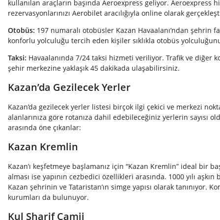
kullanılan araçların başında Aeroexpress geliyor. Aeroexpress h
rezervasyonlarınızı Aerobilet aracılığıyla online olarak gerçekleşti
Otobüs:
197 numaralı otobüsler Kazan Havaalanı’ndan şehrin far
konforlu yolculuğu tercih eden kişiler sıklıkla otobüs yolculuğunu
Taksi:
Havaalanında 7/24 taksi hizmeti veriliyor. Trafik ve diğer k
şehir merkezine yaklaşık 45 dakikada ulaşabilirsiniz.
Kazan’da Gezilecek Yerler
Kazan’da gezilecek yerler listesi birçok ilgi çekici ve merkezi nokt
alanlarınıza göre rotanıza dahil edebileceğiniz yerlerin sayısı ol
arasında öne çıkanlar:
Kazan Kremlin
Kazan’ı keşfetmeye başlamanız için “Kazan Kremlin” ideal bir baş
alması ise yapının cezbedici özellikleri arasında. 1000 yılı aşkın
Kazan şehrinin ve Tataristan’ın simge yapısı olarak tanınıyor. Ko
kurumları da bulunuyor.
Kul Sharif Camii