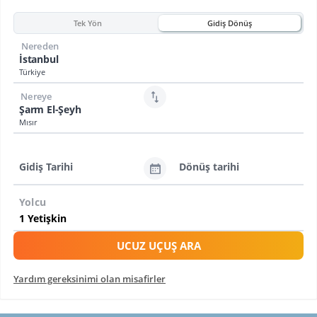
Tek Yön
Gidiş Dönüş
Nereden
İstanbul
Türkiye
Nereye
Şarm El-Şeyh
Mısır
Gidiş Tarihi
Dönüş tarihi
Yolcu
UCUZ UÇUŞ ARA
Yardım gereksinimi olan misafirler