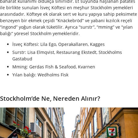
baharat kullanımı oldukça sınırlıdır. Et suyunda haşlanan patates
ile birlikte sunulan İsveç Köftesi en meşhur Stockholm yemekleri
arasındadır. Köfteye ek olarak sert ve kuru yapıya sahip peksimete
benzeyen bir ekmek çeşidi “Knäckebröd” ve yabani kızılcık reçeli
“ingond” yoğun olarak tüketilir. Ayrıca “surstr”, “mming” ve “yılan
balığı” yöresel Stockholm yemekleridir.
İsveç Köftesi: Lila Ego, Operakallaren, Kagges
Surstr: Lisa Elmqvist, Restaurang Ekstedt, Stockholms
Gastabud
Mming: Gerdas Fish & Seafood, Kvarnen
Yılan balığı: Wedholms Fisk
Stockholm’de Ne, Nereden Alınır?