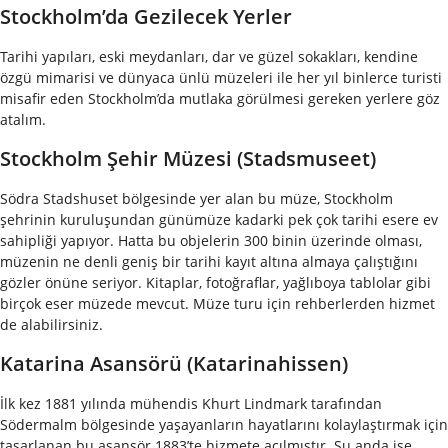
Stockholm’da Gezilecek Yerler
Tarihi yapıları, eski meydanları, dar ve güzel sokakları, kendine
özgü mimarisi ve dünyaca ünlü müzeleri ile her yıl binlerce turisti
misafir eden Stockholm’da mutlaka görülmesi gereken yerlere göz
atalım.
Stockholm Şehir Müzesi (Stadsmuseet)
Södra Stadshuset bölgesinde yer alan bu müze, Stockholm
şehrinin kuruluşundan günümüze kadarki pek çok tarihi esere ev
sahipliği yapıyor. Hatta bu objelerin 300 binin üzerinde olması,
müzenin ne denli geniş bir tarihi kayıt altına almaya çalıştığını
gözler önüne seriyor. Kitaplar, fotoğraflar, yağlıboya tablolar gibi
birçok eser müzede mevcut. Müze turu için rehberlerden hizmet
de alabilirsiniz.
Katarina Asansörü (Katarinahissen)
İlk kez 1881 yılında mühendis Khurt Lindmark tarafından
Södermalm bölgesinde yaşayanların hayatlarını kolaylaştırmak için
tasarlanan bu asansör 1883’te hizmete açılmıştır. Şu anda ise