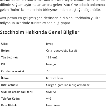
dilinde sağlamlaştırma anlamına gelen “stock” ve adacık anlamına
gelen “holm” kelimelerinin birleşmesinden oluştuğu düşünülür.
Avrupa’nın en gelişmiş şehirlerinden biri olan Stockholm yıllık 1
milyonun üzerinde turiste ev sahipliği yapar.
Stockholm Hakkında Genel Bilgiler
Ülke:
İsveç
Bölge:
Orta- güneydoğu kuşağı
Yüz ölçümü:
188 km2
Dil:
İsveççe
Ortalama sıcaklık:
7 C
İklimi:
Karasal İklim
Bitki örtüsü:
Gürgen- çam-ladin-huş ormanları
GMT ile arasındaki fark:
GMT+2
Telefon Kodu:
+46
Para Birimi:
İsveç Kronu