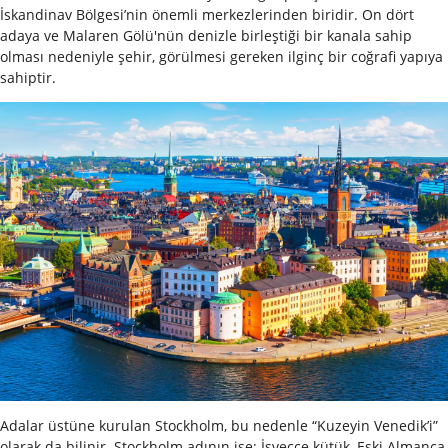
İskandinav Bölgesi’nin önemli merkezlerinden biridir. On dört
adaya ve Malaren Gölü'nün denizle birleştiği bir kanala sahip
olması nedeniyle şehir, görülmesi gereken ilginç bir coğrafi yapıya
sahiptir.
Adalar üstüne kurulan Stockholm, bu nedenle “Kuzeyin Venedik’i”
olarak da bilinir. Stockholm adının ise; İsveçce kütük, Eski Almanca