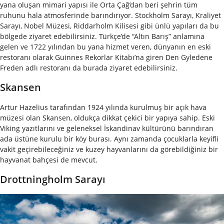
yana oluşan mimari yapısı ile Orta Çağ’dan beri şehrin tüm
ruhunu hala atmosferinde barındırıyor. Stockholm Sarayı, Kraliyet
Sarayı, Nobel Müzesi, Riddarholm Kilisesi gibi ünlü yapıları da bu
bölgede ziyaret edebilirsiniz. Türkçe’de “Altın Barış” anlamına
gelen ve 1722 yılından bu yana hizmet veren, dünyanın en eski
restoranı olarak Guinnes Rekorlar Kitabı’na giren Den Gyledene
Freden adlı restoranı da burada ziyaret edebilirsiniz.
Skansen
Artur Hazelius tarafından 1924 yılında kurulmuş bir açık hava
müzesi olan Skansen, oldukça dikkat çekici bir yapıya sahip. Eski
Viking yazıtlarını ve geleneksel İskandinav kültürünü barındıran
ada üstüne kurulu bir köy burası. Aynı zamanda çocuklarla keyifli
vakit geçirebileceğiniz ve kuzey hayvanlarını da görebildiğiniz bir
hayvanat bahçesi de mevcut.
Drottningholm Sarayı