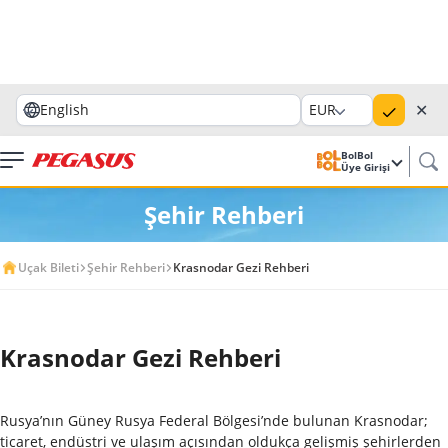
✕
English
EUR
BolBol
Üye Girişi
Şehir Rehberi
Uçak Bileti
Şehir Rehberi
Krasnodar Gezi Rehberi
Krasnodar Gezi Rehberi
Rusya’nın Güney Rusya Federal Bölgesi’nde bulunan Krasnodar;
ticaret, endüstri ve ulaşım açısından oldukça gelişmiş şehirlerden