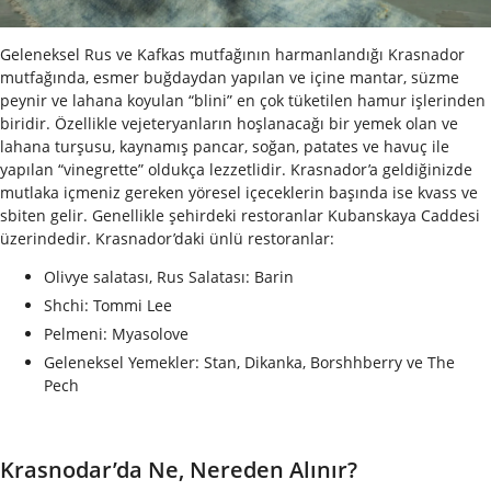
Geleneksel Rus ve Kafkas mutfağının harmanlandığı Krasnador
mutfağında, esmer buğdaydan yapılan ve içine mantar, süzme
peynir ve lahana koyulan “blini” en çok tüketilen hamur işlerinden
biridir. Özellikle vejeteryanların hoşlanacağı bir yemek olan ve
lahana turşusu, kaynamış pancar, soğan, patates ve havuç ile
yapılan “vinegrette” oldukça lezzetlidir. Krasnador’a geldiğinizde
mutlaka içmeniz gereken yöresel içeceklerin başında ise kvass ve
sbiten gelir. Genellikle şehirdeki restoranlar Kubanskaya Caddesi
üzerindedir.
Krasnador’daki ünlü restoranlar:
Olivye salatası, Rus Salatası: Barin
Shchi: Tommi Lee
Pelmeni: Myasolove
Geleneksel Yemekler: Stan, Dikanka, Borshhberry ve The
Pech
Krasnodar’da Ne, Nereden Alınır?