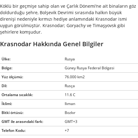
Köklü bir geçmişe sahip olan ve Çarlık Dönemi’ne ait binaların göz
doldurduğu şehre, Bolşevik Devrimi sırasında halkın büyük
direnişi nedeniyle kırmızı hediye anlamındaki Krasnodar ismi
uygun görülmüştür. Krasnodar; Goryachy ve Timaşyovsk gibi
şehirlere komşudur.
Krasnodar Hakkında Genel Bilgiler
Ülke:
Rusya
Bölge:
Güney Rusya Federal Bölgesi
Yüz ölçümü:
76.000 km2
Dil:
Rusça
Ortalama sıcaklık:
11.6 C
İklimi:
Ilıman
Bitki örtüsü:
Bozkır
GMT ile arasındaki fark:
GMT+3
Telefon Kodu:
+7