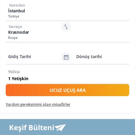
Nereden
İstanbul
Türkiye
Nereye
Krasnodar
Rusya
Gidiş Tarihi
Dönüş tarihi
Yolcu
UCUZ UÇUŞ ARA
Yardım gereksinimi olan misafirler
Keşif Bülteni