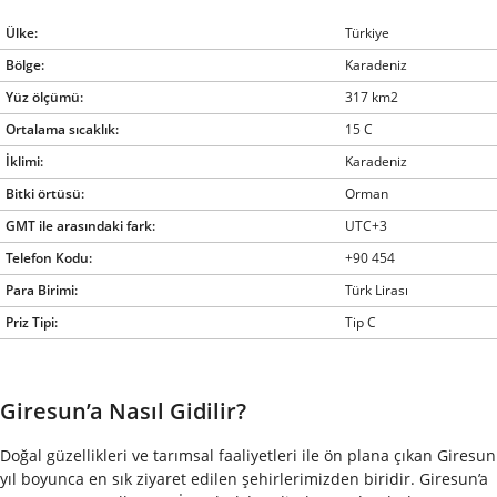
Ülke:
Türkiye
Bölge:
Karadeniz
Yüz ölçümü:
317 km2
Ortalama sıcaklık:
15 C
İklimi:
Karadeniz
Bitki örtüsü:
Orman
GMT ile arasındaki fark:
UTC+3
Telefon Kodu:
+90 454
Para Birimi:
Türk Lirası
Priz Tipi:
Tip C
Giresun’a Nasıl Gidilir?
Doğal güzellikleri ve tarımsal faaliyetleri ile ön plana çıkan Giresun
yıl boyunca en sık ziyaret edilen şehirlerimizden biridir. Giresun’a