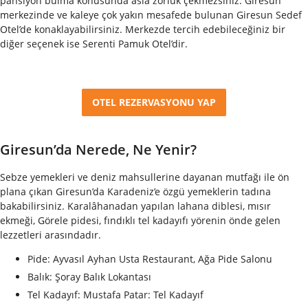
pansiyon bulma konusunda asla zorluk çekmezsiniz. Giresun
merkezinde ve kaleye çok yakın mesafede bulunan Giresun Sedef
Otel’de konaklayabilirsiniz. Merkezde tercih edebileceğiniz bir
diğer seçenek ise Serenti Pamuk Otel’dir.
OTEL REZERVASYONU YAP
Giresun’da Nerede, Ne Yenir?
Sebze yemekleri ve deniz mahsullerine dayanan mutfağı ile ön
plana çıkan Giresun’da Karadeniz’e özgü yemeklerin tadına
bakabilirsiniz. Karalâhanadan yapılan lahana diblesi, mısır
ekmeği, Görele pidesi, fındıklı tel kadayıfı yörenin önde gelen
lezzetleri arasındadır.
Pide: Ayvasıl Ayhan Usta Restaurant, Ağa Pide Salonu
Balık: Şoray Balık Lokantası
Tel Kadayıf: Mustafa Patar: Tel Kadayıf