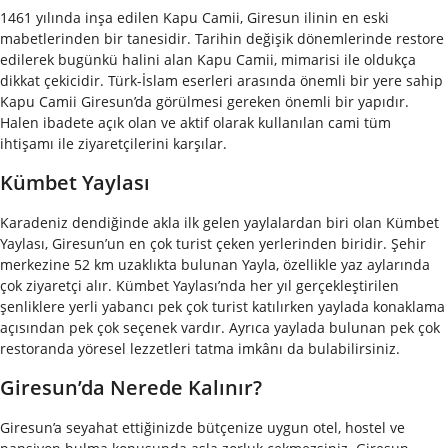
1461 yılında inşa edilen Kapu Camii, Giresun ilinin en eski
mabetlerinden bir tanesidir. Tarihin değişik dönemlerinde restore
edilerek bugünkü halini alan Kapu Camii, mimarisi ile oldukça
dikkat çekicidir. Türk-İslam eserleri arasında önemli bir yere sahip
Kapu Camii Giresun’da görülmesi gereken önemli bir yapıdır.
Halen ibadete açık olan ve aktif olarak kullanılan cami tüm
ihtişamı ile ziyaretçilerini karşılar.
Kümbet Yaylası
Karadeniz dendiğinde akla ilk gelen yaylalardan biri olan Kümbet
Yaylası, Giresun’un en çok turist çeken yerlerinden biridir. Şehir
merkezine 52 km uzaklıkta bulunan Yayla, özellikle yaz aylarında
çok ziyaretçi alır. Kümbet Yaylası’nda her yıl gerçekleştirilen
şenliklere yerli yabancı pek çok turist katılırken yaylada konaklama
açısından pek çok seçenek vardır. Ayrıca yaylada bulunan pek çok
restoranda yöresel lezzetleri tatma imkânı da bulabilirsiniz.
Giresun’da Nerede Kalınır?
Giresun’a seyahat ettiğinizde bütçenize uygun otel, hostel ve