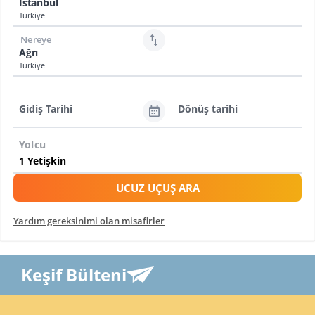
İstanbul
Türkiye
Nereye
Ağrı
Türkiye
Gidiş Tarihi
Dönüş tarihi
Yolcu
UCUZ UÇUŞ ARA
Yardım gereksinimi olan misafirler
Keşif Bülteni