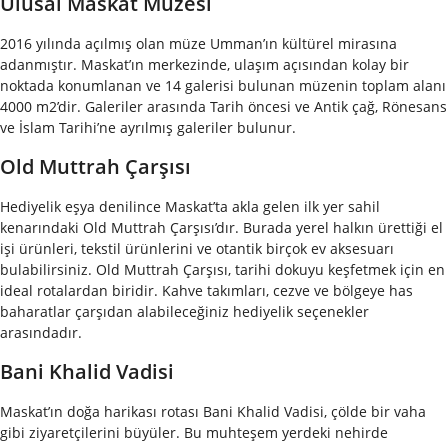
Ulusal Maskat Müzesi
2016 yılında açılmış olan müze Umman’ın kültürel mirasına
adanmıştır. Maskat’ın merkezinde, ulaşım açısından kolay bir
noktada konumlanan ve 14 galerisi bulunan müzenin toplam alanı
4000 m2’dir. Galeriler arasında Tarih öncesi ve Antik çağ, Rönesans
ve İslam Tarihi’ne ayrılmış galeriler bulunur.
Old Muttrah Çarşısı
Hediyelik eşya denilince Maskat’ta akla gelen ilk yer sahil
kenarındaki Old Muttrah Çarşısı’dır. Burada yerel halkın ürettiği el
işi ürünleri, tekstil ürünlerini ve otantik birçok ev aksesuarı
bulabilirsiniz. Old Muttrah Çarşısı, tarihi dokuyu keşfetmek için en
ideal rotalardan biridir. Kahve takımları, cezve ve bölgeye has
baharatlar çarşıdan alabileceğiniz hediyelik seçenekler
arasındadır.
Bani Khalid Vadisi
Maskat’ın doğa harikası rotası Bani Khalid Vadisi, çölde bir vaha
gibi ziyaretçilerini büyüler. Bu muhteşem yerdeki nehirde