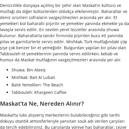
Denizcilikle dünyaya açılmış bir şehir olan Maskat’ın kültürü ve
mutfağı da diğer kültürlerden oldukça etkilenmiştir. Baharatlar ve
deniz ürünleri sofraların vazgeçilmezleri arasında yer alır. Et
yemekleri bol baharatlı pişirilir ve yemekler yanında ekmekle ya da
lavaşla servis edilir. En sevilen yerel lezzetler arasında shuwa
bulunur. Baharatlarla tandır fırınında pişirilen kuzu eti yanında
pilav ve garnitürlerle servis edilir. Mishkak, Türk mutfağındaki çöp
şişe çok benzer bir et yemeğidir. Bulgurdan yapılan bir pilav olan
Tabbouleh et yemeklerinin yanında servis edilirken, kebab ve
humus da Maskat mutfağının vazgeçilmezleri arasında yer alır.
Shuwa: Bin Ateeq
Mishkak: Bait Al Luban
Balık Yemekleri: The Beach
Tabbouleh: Khargeen Caffee
Maskat’ta Ne, Nereden Alınır?
Maskat’ta lüks alışveriş merkezlerini bulabileceğiniz gibi tarihi
dokuyu otantik atmosferleriyle yansıtan souk adı verilen çarşıları
da tercih edebilirsiniz. Bu çarşılarda yöreye has baharatlar, cezve