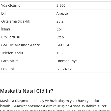
Yüz ölçümü
3.500
Dil
Arapça
Ortalama Sıcaklık
28.2
İklimi
Çöl
Bitki örtüsü
Step
GMT ile arasındaki fark
GMT +4
Telefon Kodu
+968
Para birimi
Umman Riyali
Priz tipi
G – 240 V
Maskat’a Nasıl Gidilir?
Maskat’a ulaşımın en kolay ve hızlı ulaşım yolu hava yoludur.
İstanbul-Maskat arasındaki direkt uçuşlar 4 saat 35 dakika sürer.