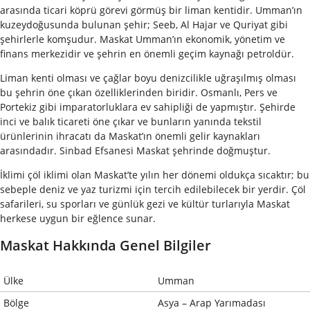
arasında ticari köprü görevi görmüş bir liman kentidir. Umman’ın
kuzeydoğusunda bulunan şehir; Seeb, Al Hajar ve Quriyat gibi
şehirlerle komşudur. Maskat Umman’ın ekonomik, yönetim ve
finans merkezidir ve şehrin en önemli geçim kaynağı petroldür.
Liman kenti olması ve çağlar boyu denizcilikle uğraşılmış olması
bu şehrin öne çıkan özelliklerinden biridir. Osmanlı, Pers ve
Portekiz gibi imparatorluklara ev sahipliği de yapmıştır. Şehirde
inci ve balık ticareti öne çıkar ve bunların yanında tekstil
ürünlerinin ihracatı da Maskat’ın önemli gelir kaynakları
arasındadır. Sinbad Efsanesi Maskat şehrinde doğmuştur.
İklimi çöl iklimi olan Maskat’te yılın her dönemi oldukça sıcaktır; bu
sebeple deniz ve yaz turizmi için tercih edilebilecek bir yerdir. Çöl
safarileri, su sporları ve günlük gezi ve kültür turlarıyla Maskat
herkese uygun bir eğlence sunar.
Maskat Hakkında Genel Bilgiler
Ülke
Umman
Bölge
Asya – Arap Yarımadası