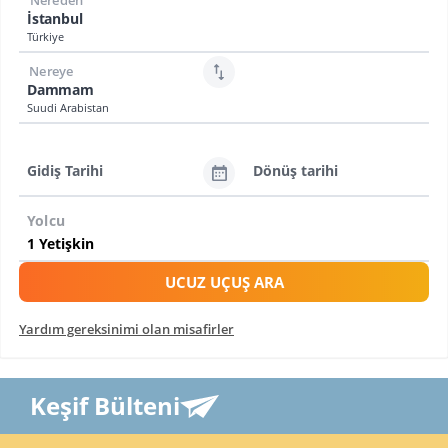
Nereden
İstanbul
Türkiye
Nereye
Dammam
Suudi Arabistan
Gidiş Tarihi
Dönüş tarihi
Yolcu
UCUZ UÇUŞ ARA
Yardım gereksinimi olan misafirler
Keşif Bülteni