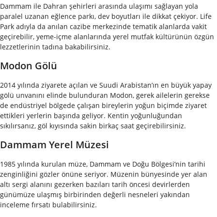
Dammam ile Dahran şehirleri arasında ulaşımı sağlayan yola
paralel uzanan eğlence parkı, dev boyutları ile dikkat çekiyor. Life
Park adıyla da anılan cazibe merkezinde tematik alanlarda vakit
geçirebilir, yeme-içme alanlarında yerel mutfak kültürünün özgün
lezzetlerinin tadına bakabilirsiniz.
Modon Gölü
2014 yılında ziyarete açılan ve Suudi Arabistan’ın en büyük yapay
gölü unvanını elinde bulunduran Modon, gerek ailelerin gerekse
de endüstriyel bölgede çalışan bireylerin yoğun biçimde ziyaret
ettikleri yerlerin başında geliyor. Kentin yoğunluğundan
sıkılırsanız, göl kıyısında sakin birkaç saat geçirebilirsiniz.
Dammam Yerel Müzesi
1985 yılında kurulan müze, Dammam ve Doğu Bölgesi’nin tarihi
zenginliğini gözler önüne seriyor. Müzenin bünyesinde yer alan
altı sergi alanını gezerken bazıları tarih öncesi devirlerden
günümüze ulaşmış birbirinden değerli nesneleri yakından
inceleme fırsatı bulabilirsiniz.