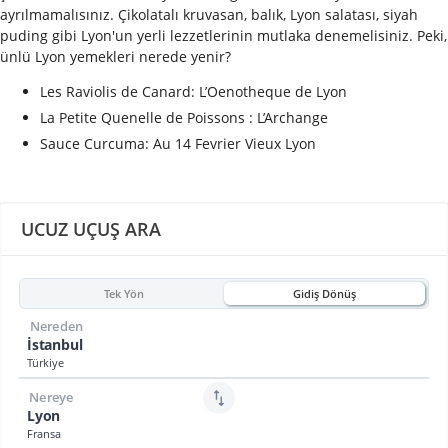
ayrılmamalısınız. Çikolatalı kruvasan, balık, Lyon salatası, siyah
puding gibi Lyon'un yerli lezzetlerinin mutlaka denemelisiniz.
Peki,
ünlü Lyon yemekleri nerede yenir?
Les Raviolis de Canard: L’Oenotheque de Lyon
La Petite Quenelle de Poissons : L’Archange
Sauce Curcuma: Au 14 Fevrier Vieux Lyon
UCUZ UÇUŞ ARA
Tek Yön
Gidiş Dönüş
Nereden
İstanbul
Türkiye
Nereye
Lyon
Fransa