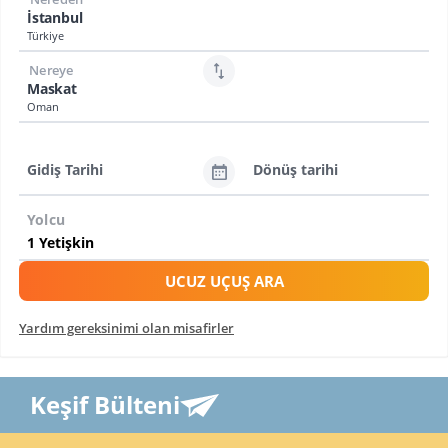
İstanbul
Türkiye
Nereye
Maskat
Oman
Gidiş Tarihi
Dönüş tarihi
Yolcu
UCUZ UÇUŞ ARA
Yardım gereksinimi olan misafirler
Keşif Bülteni