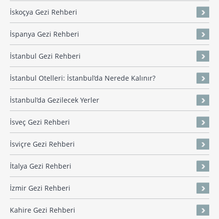
İskoçya Gezi Rehberi
İspanya Gezi Rehberi
İstanbul Gezi Rehberi
İstanbul Otelleri: İstanbul’da Nerede Kalınır?
İstanbul’da Gezilecek Yerler
İsveç Gezi Rehberi
İsviçre Gezi Rehberi
İtalya Gezi Rehberi
İzmir Gezi Rehberi
Kahire Gezi Rehberi