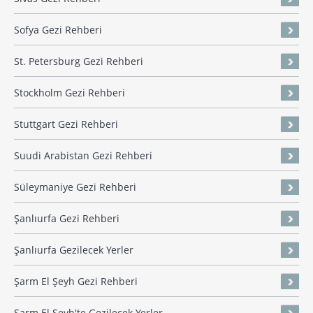
Sofya Gezi Rehberi
St. Petersburg Gezi Rehberi
Stockholm Gezi Rehberi
Stuttgart Gezi Rehberi
Suudi Arabistan Gezi Rehberi
Süleymaniye Gezi Rehberi
Şanlıurfa Gezi Rehberi
Şanlıurfa Gezilecek Yerler
Şarm El Şeyh Gezi Rehberi
Şarm El Şeyh'te Gezilecek Yerler