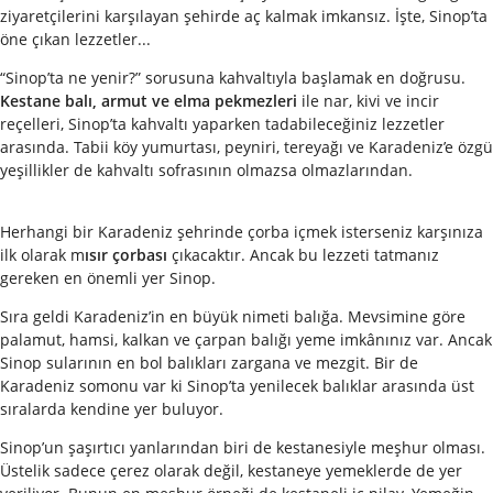
ziyaretçilerini karşılayan şehirde aç kalmak imkansız. İşte, Sinop’ta
öne çıkan lezzetler...
“Sinop’ta ne yenir?” sorusuna kahvaltıyla başlamak en doğrusu.
Kestane balı, armut ve elma pekmezleri
ile nar, kivi ve incir
reçelleri, Sinop’ta kahvaltı yaparken tadabileceğiniz lezzetler
arasında. Tabii köy yumurtası, peyniri, tereyağı ve Karadeniz’e özgü
yeşillikler de kahvaltı sofrasının olmazsa olmazlarından.
Herhangi bir Karadeniz şehrinde çorba içmek isterseniz karşınıza
ilk olarak m
ısır çorbası
çıkacaktır. Ancak bu lezzeti tatmanız
gereken en önemli yer Sinop.
Sıra geldi Karadeniz’in en büyük nimeti balığa. Mevsimine göre
palamut, hamsi, kalkan ve çarpan balığı yeme imkânınız var. Ancak
Sinop sularının en bol balıkları zargana ve mezgit. Bir de
Karadeniz somonu var ki Sinop’ta yenilecek balıklar arasında üst
sıralarda kendine yer buluyor.
Sinop’un şaşırtıcı yanlarından biri de kestanesiyle meşhur olması.
Üstelik sadece çerez olarak değil, kestaneye yemeklerde de yer