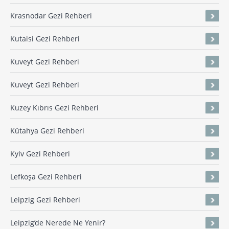
Krasnodar Gezi Rehberi
Kutaisi Gezi Rehberi
Kuveyt Gezi Rehberi
Kuveyt Gezi Rehberi
Kuzey Kıbrıs Gezi Rehberi
Kütahya Gezi Rehberi
Kyiv Gezi Rehberi
Lefkoşa Gezi Rehberi
Leipzig Gezi Rehberi
Leipzig’de Nerede Ne Yenir?