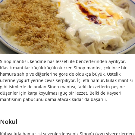
Sinop mantısı, kendine has lezzeti ile benzerlerinden ayrılıyor.
Klasik mantılar küçük küçük olurken Sinop mantısı, çok ince bir
hamura sahip ve diğerlerine göre de oldukça büyük. Üstelik
üzerine yoğurt yerine ceviz serpiliyor. İçi etli hamur, kulak mantısı
gibi isimlerle de anılan Sinop mantısı, farklı lezzetlerin peşine
düşenler için karşı koyulması güç bir lezzet. Belki de Kayseri
mantısının pabucunu dama atacak kadar da başarılı.
Nokul
Kahvaltıda hamur işi sevenlerdenseniz Sinop’a özgü yiyeceklerden