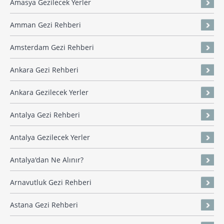
Amasya Gezilecek Yerler
Amman Gezi Rehberi
Amsterdam Gezi Rehberi
Ankara Gezi Rehberi
Ankara Gezilecek Yerler
Antalya Gezi Rehberi
Antalya Gezilecek Yerler
Antalya'dan Ne Alınır?
Arnavutluk Gezi Rehberi
Astana Gezi Rehberi