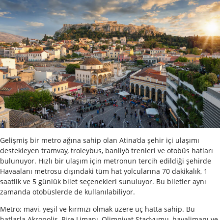
Gelişmiş bir metro ağına sahip olan Atina’da şehir içi ulaşımı
destekleyen tramvay, troleybus, banliyö trenleri ve otobüs hatları
bulunuyor. Hızlı bir ulaşım için metronun tercih edildiği şehirde
Havaalanı metrosu dışındaki tüm hat yolcularına 70 dakikalık, 1
saatlik ve 5 günlük bilet seçenekleri sunuluyor. Bu biletler aynı
zamanda otobüslerde de kullanılabiliyor.
Metro; mavi, yeşil ve kırmızı olmak üzere üç hatta sahip. Bu
hatlarla Akropolis, Pire Limanı, Olimpiyat Stadyumu, havalimanı ve