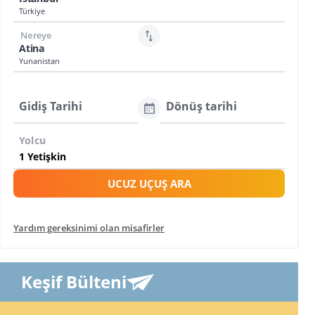
Türkiye
Nereye
Atina
Yunanistan
Gidiş Tarihi
Dönüş tarihi
Yolcu
UCUZ UÇUŞ ARA
Yardım gereksinimi olan misafirler
Keşif Bülteni