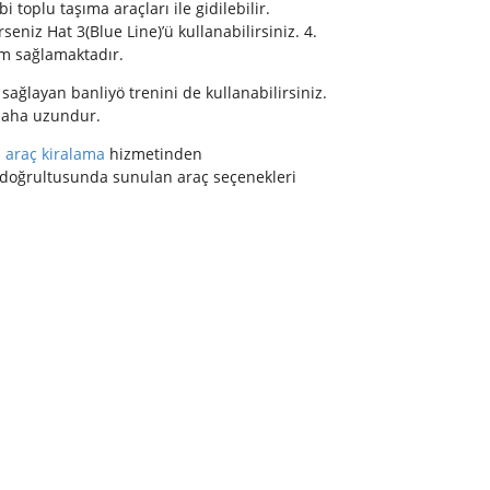
toplu taşıma araçları ile gidilebilir.
niz Hat 3(Blue Line)’ü kullanabilirsiniz. 4.
ım sağlamaktadır.
sağlayan banliyö trenini de kullanabilirsiniz.
 daha uzundur.
 araç kiralama
hizmetinden
iz doğrultusunda sunulan araç seçenekleri