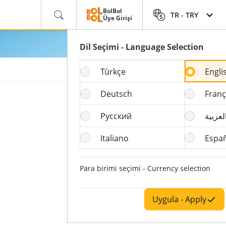
BolBol
TR -
TRY
Üye Girişi
Dil Seçimi - Language Selection
Türkçe
Engli
Deutsch
Franç
Русский
لعربية
Italiano
Espa
Para birimi seçimi - Currency selection
Uygula - Apply