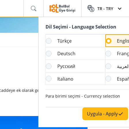
BolBol
TR -
TRY
Üye Girişi
Dil Seçimi - Language Selection
Türkçe
Engli
Deutsch
Franç
Русский
لعربية
Italiano
Espa
ü caddeye ek olarak gezilmesi gereken başka
Para birimi seçimi - Currency selection
Uygula - Apply