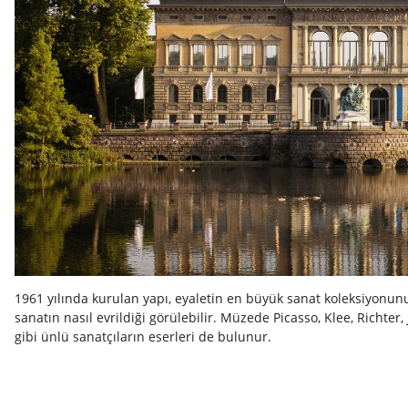
1961 yılında kurulan yapı, eyaletin en büyük sanat koleksiyonunu 
sanatın nasıl evrildiği görülebilir. Müzede Picasso, Klee, Richter
gibi ünlü sanatçıların eserleri de bulunur.