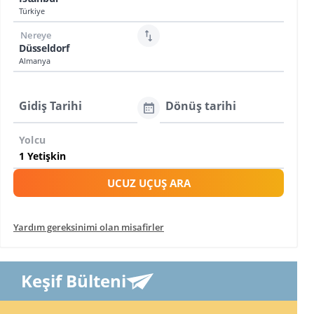
Türkiye
Nereye
Düsseldorf
Almanya
Gidiş Tarihi
Dönüş tarihi
Yolcu
UCUZ UÇUŞ ARA
Yardım gereksinimi olan misafirler
Keşif Bülteni