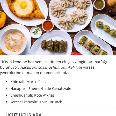
Tiflis’in kendine has yemeklerinden oluşan zen
gin bir mutfağı
bulunuyor.
Hacupuri, chashushuli, khinkali
gibi yöresel
yemeklerine tatmadan dönmemelisiniz.
Khinkali: Marco Polo
Hacupuri: Shemokhede Genatsvale
Chashushuli: Kote Afkhazi
Yöresel kahvaltı: Tblisi Brunch
UCUZ UÇUŞ ARA