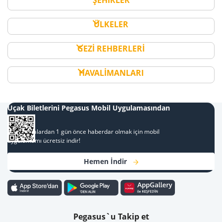
ŞEHİRLER
ÜLKELER
GEZİ REHBERLERİ
HAVALİMANLARI
Uçak Biletlerini Pegasus Mobil Uygulamasından
Al
Kampanyalardan 1 gün önce haberdar olmak için mobil
uygulamamı ücretsiz indir!
Hemen İndir
Pegasus`u Takip et