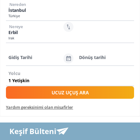
Nereden
İstanbul
Türkiye
Nereye
Erbil
Irak
Gidiş Tarihi
Dönüş tarihi
Yolcu
UCUZ UÇUŞ ARA
Yardım gereksinimi olan misafirler
Keşif Bülteni