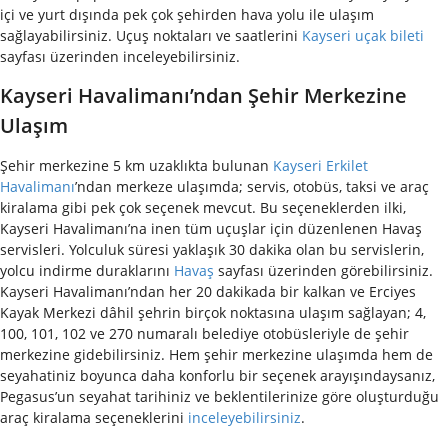
içi ve yurt dışında pek çok şehirden hava yolu ile ulaşım
sağlayabilirsiniz. Uçuş noktaları ve saatlerini
Kayseri uçak bileti
sayfası üzerinden inceleyebilirsiniz.
Kayseri Havalimanı’ndan Şehir Merkezine
Ulaşım
Şehir merkezine 5 km uzaklıkta bulunan
Kayseri Erkilet
Havalimanı
’ndan merkeze ulaşımda; servis, otobüs, taksi ve araç
kiralama gibi pek çok seçenek mevcut.
Bu seçeneklerden ilki,
Kayseri Havalimanı’na inen tüm uçuşlar için düzenlenen Havaş
servisleri. Yolculuk süresi yaklaşık 30 dakika olan bu servislerin,
yolcu indirme duraklarını
Havaş
sayfası üzerinden görebilirsiniz.
Kayseri Havalimanı’ndan her 20 dakikada bir kalkan ve Erciyes
Kayak Merkezi
dâhil
şehrin birçok noktasına ulaşım sağlayan; 4,
100, 101, 102 ve 270 numaralı belediye otobüsleriyle de şehir
merkezine gidebilirsiniz.
Hem şehir merkezine ulaşımda hem de
seyahatiniz boyunca daha konforlu bir seçenek arayışındaysanız,
Pegasus’un seyahat tarihiniz ve beklentilerinize göre oluşturduğu
araç kiralama seçeneklerini
inceleyebilirsiniz
.