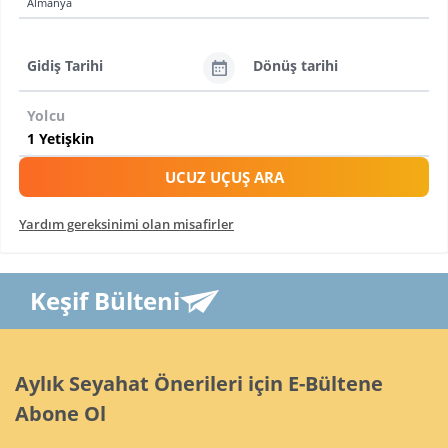
Almanya
Gidiş Tarihi
Dönüş tarihi
Yolcu
UCUZ UÇUŞ ARA
Yardım gereksinimi olan misafirler
Keşif Bülteni
Aylık Seyahat Önerileri için E-Bültene
Abone Ol