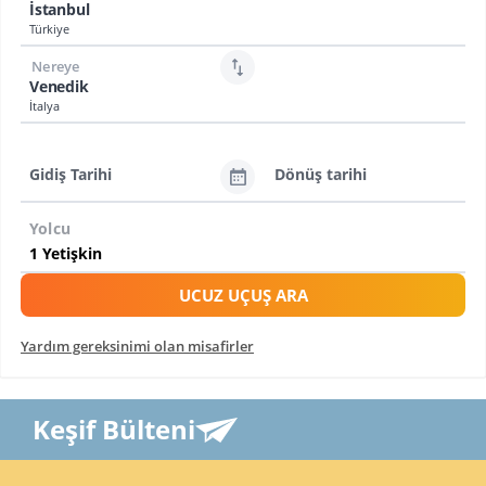
İstanbul
Türkiye
Nereye
Venedik
İtalya
Gidiş Tarihi
Dönüş tarihi
Yolcu
UCUZ UÇUŞ ARA
Yardım gereksinimi olan misafirler
Keşif Bülteni