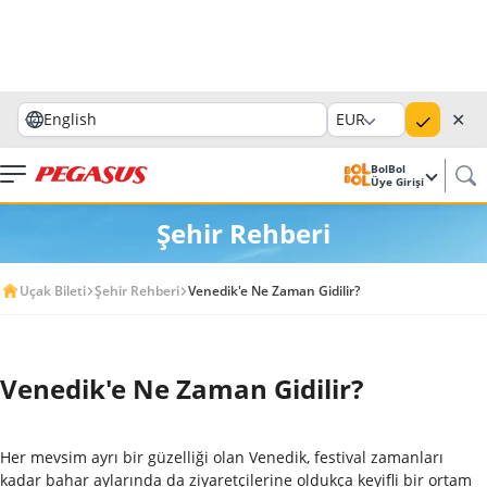
✕
English
EUR
BolBol
Üye Girişi
Şehir Rehberi
Uçak Bileti
Şehir Rehberi
Venedik'e Ne Zaman Gidilir?
Venedik'e Ne Zaman Gidilir?
Her mevsim ayrı bir güzelliği olan Venedik, festival zamanları
kadar bahar aylarında da ziyaretçilerine oldukça keyifli bir ortam