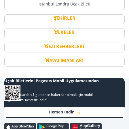
İstanbul Londra Uçak Bileti
ŞEHİRLER
ÜLKELER
GEZİ REHBERLERİ
HAVALİMANLARI
Uçak Biletlerini Pegasus Mobil Uygulamasından
Al
Kampanyalardan 1 gün önce haberdar olmak için mobil
uygulamamı ücretsiz indir!
Hemen İndir