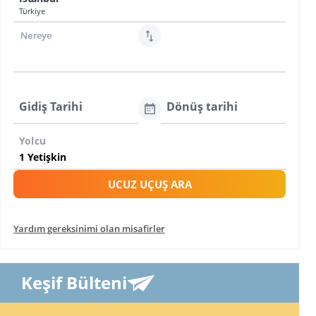
Türkiye
Nereye
Gidiş Tarihi
Dönüş tarihi
Yolcu
UCUZ UÇUŞ ARA
Yardım gereksinimi olan misafirler
Keşif Bülteni