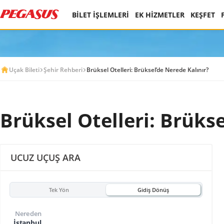
BİLET İŞLEMLERİ
EK HİZMETLER
KEŞFET
Uçak Bileti
Şehir Rehberi
Brüksel Otelleri: Brüksel’de Nerede Kalınır?
Brüksel Otelleri: Brükse
UCUZ UÇUŞ ARA
Tek Yön
Gidiş Dönüş
Nereden
İstanbul