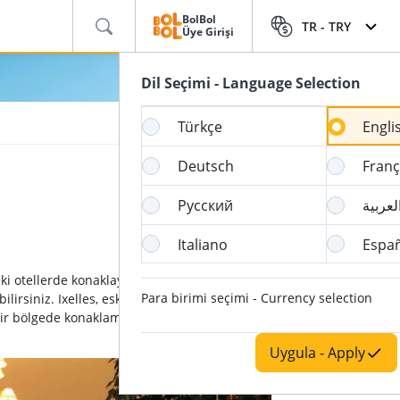
BolBol
TR -
TRY
Üye Girişi
Dil Seçimi - Language Selection
Türkçe
Engli
Deutsch
Franç
Русский
لعربية
Italiano
Espa
ki otellerde konaklayarak geçirmek isterseniz,
Para birimi seçimi - Currency selection
lirsiniz. Ixelles, eskiyle yeninin bir arada
ir bölgede konaklamayı tercih edenler için
Uygula - Apply