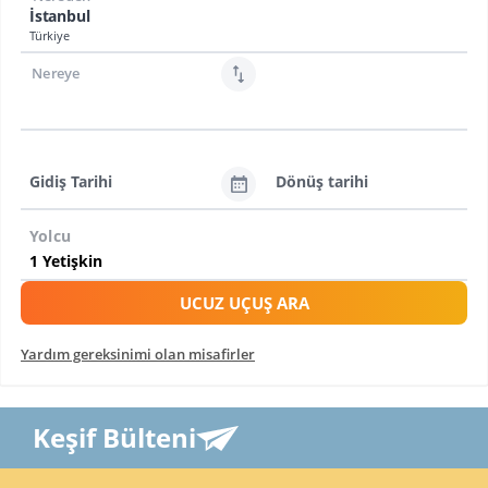
İstanbul
Türkiye
Nereye
Gidiş Tarihi
Dönüş tarihi
Yolcu
UCUZ UÇUŞ ARA
Yardım gereksinimi olan misafirler
Keşif Bülteni