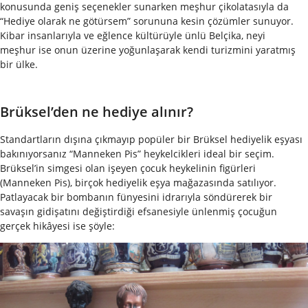
konusunda geniş seçenekler sunarken meşhur çikolatasıyla da
“Hediye olarak ne götürsem” sorununa kesin çözümler sunuyor.
Kibar insanlarıyla ve eğlence kültürüyle ünlü Belçika, neyi
meşhur ise onun üzerine yoğunlaşarak kendi turizmini yaratmış
bir ülke.
Brüksel’den ne hediye alınır?
Standartların dışına çıkmayıp popüler bir Brüksel hediyelik eşyası
bakınıyorsanız “Manneken Pis” heykelcikleri ideal bir seçim.
Brüksel’in simgesi olan işeyen çocuk heykelinin figürleri
(Manneken Pis), birçok hediyelik eşya mağazasında satılıyor.
Patlayacak bir bombanın fünyesini idrarıyla söndürerek bir
savaşın gidişatını değiştirdiği efsanesiyle ünlenmiş çocuğun
gerçek hikâyesi ise şöyle: