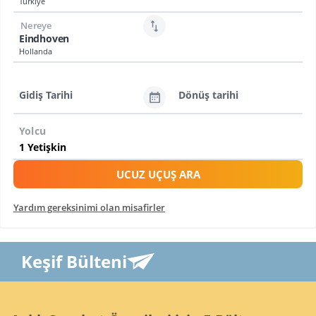
Türkiye
Nereye
Eindhoven
Hollanda
Gidiş Tarihi
Dönüş tarihi
Yolcu
UCUZ UÇUŞ ARA
Yardım gereksinimi olan misafirler
Keşif Bülteni