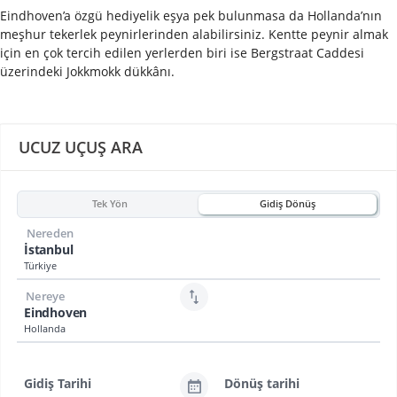
Eindhoven’a özgü hediyelik eşya pek bulunmasa da Hollanda’nın
meşhur tekerlek peynirlerinden alabilirsiniz. Kentte peynir almak
için en çok tercih edilen yerlerden biri ise Bergstraat Caddesi
üzerindeki Jokkmokk dükkânı.
UCUZ UÇUŞ ARA
Tek Yön
Gidiş Dönüş
Nereden
İstanbul
Türkiye
Nereye
Eindhoven
Hollanda
Gidiş Tarihi
Dönüş tarihi